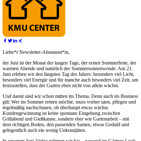
Liebe*r Newsletter-Abonnent*in,
der Juni ist der Monat der langen Tage, der ersten Sommerfeste, der
warmen Abende und natürlich der Sommersonnenwende. Am 21.
Juni erleben wir den längsten Tag des Jahres: besonders viel Licht,
besonders viel Energie und für manche auch besonders viel Zeit, um
festzustellen, dass der Garten eben nicht von allein wächst.
Und damit sind wir schon mitten im Thema. Denn auch im Business
gilt: Wer im Sommer ernten möchte, muss vorher säen, pflegen und
regelmäßig nachschauen, ob überhaupt etwas wächst.
Kundengewinnung ist keine spontane Eingebung zwischen
Grillabend und Gießkanne, sondern eher wie Gartenarbeit – mit
dem richtigen Boden, den passenden Samen, etwas Geduld und
gelegentlich auch ein wenig Unkrautjäten.
In unserem Juni-Video nehmen wir Sie – passend im Gärtner-Look