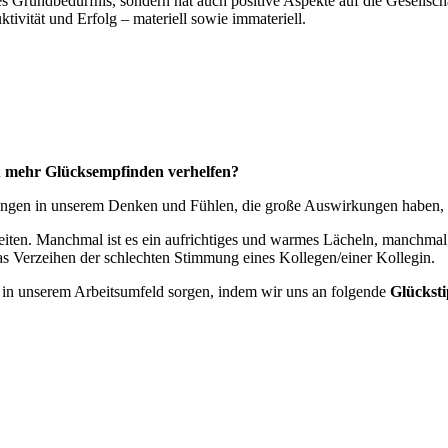
iches Grundbedürfnis, sondern hat auch positive Aspekte auf die Gesells
ivität und Erfolg – materiell sowie immateriell.
u mehr Glücksempfinden verhelfen?
ungen in unserem Denken und Fühlen, die große Auswirkungen haben,
reiten. Manchmal ist es ein aufrichtiges und warmes Lächeln, manchmal 
s Verzeihen der schlechten Stimmung eines Kollegen/einer Kollegin.
 in unserem Arbeitsumfeld sorgen, indem wir uns an folgende
Glücksti