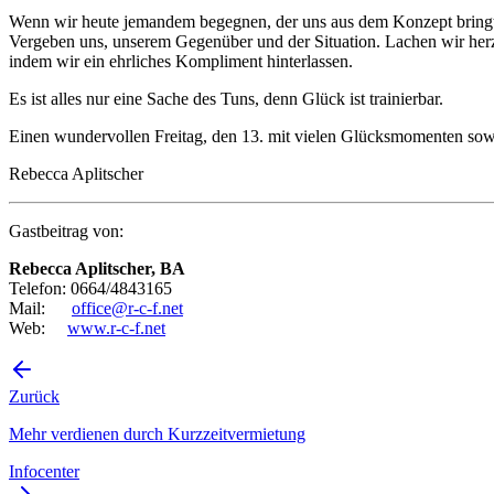
Wenn wir heute jemandem begegnen, der uns aus dem Konzept bringt: 
Vergeben uns, unserem Gegenüber und der Situation. Lachen wir herzh
indem wir ein ehrliches Kompliment hinterlassen.
Es ist alles nur eine Sache des Tuns, denn Glück ist trainierbar.
Einen wundervollen Freitag, den 13. mit vielen Glücksmomenten sow
Rebecca Aplitscher
Gastbeitrag von:
Rebecca Aplitscher, BA
Telefon: 0664/4843165
Mail:
office@r-c-f.net
Web:
www.r-c-f.net
Zurück
Mehr verdienen durch Kurzzeitvermietung
Infocenter