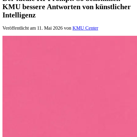
KMU bessere Antworten von künstlicher
Intelligenz
Veröffentlicht am
11. Mai 2026
von
KMU Center